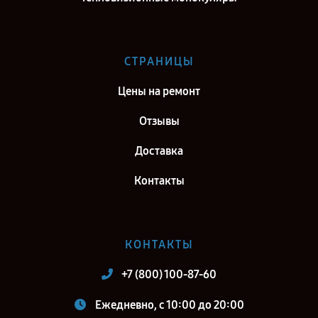
Ремонт тепловизионного бинокуляра Fortuna General 40S3 в г.
Самара
Ремонт тепловизионного бинокуляра Fortuna General 40S3 в г.
СТРАНИЦЫ
Киров
Цены на ремонт
Ремонт тепловизионного бинокуляра Fortuna General 40S3 в г.
Москва
Отзывы
Ремонт тепловизионного бинокуляра Fortuna General 40S3 в г.
Доставка
Санкт-Петербург
Контакты
КОНТАКТЫ
+7 (800) 100-87-60
Ежедневно, с 10:00 до 20:00