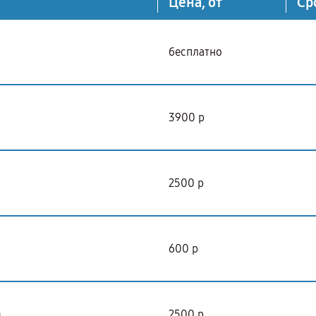
Цена, от
Ср
бесплатно
3900 р
2500 р
600 р
в
2500 р