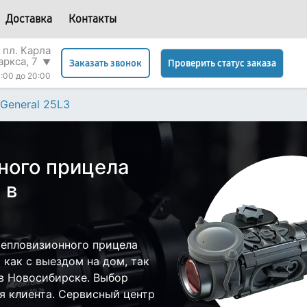
Доставка
Контакты
 пл. Карла
аркса, 7
▼
Проверить статус заказа
Заказать звонок
:00 до 20:00
General 25L3
ного прицела
 в
тепловизионного прицела
 как с выездом на дом, так
 в Новосибирске. Выбор
я клиента. Сервисный центр