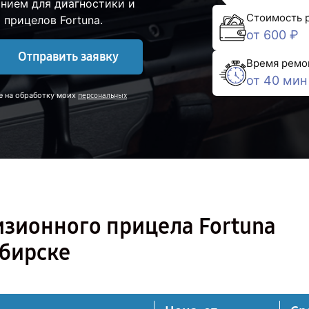
нием для диагностики и
Стоимость 
прицелов Fortuna.
от 600 ₽
Отправить заявку
Время ремо
от 40 мин
е на обработку моих
персональных
изионного прицела Fortuna
ибирске