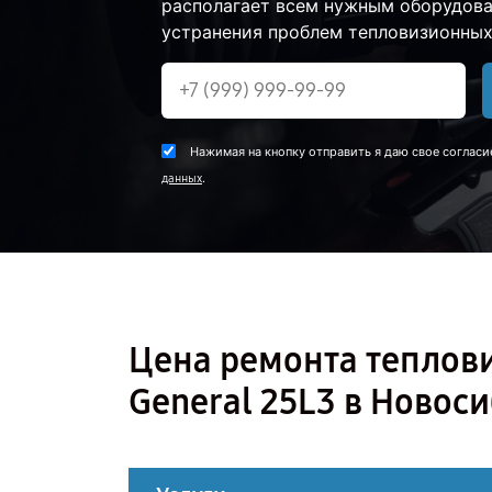
располагает всем нужным оборудова
устранения проблем тепловизионных 
Нажимая на кнопку отправить я даю свое согласи
.
данных
Цена ремонта теплов
General 25L3 в Новос