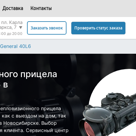
Доставка
Контакты
 пл. Карла
аркса, 7
▼
Проверить статус заказа
Заказать звонок
:00 до 20:00
General 40L6
ного прицела
 в
тепловизионного прицела
 как с выездом на дом, так
 в Новосибирске. Выбор
я клиента. Сервисный центр