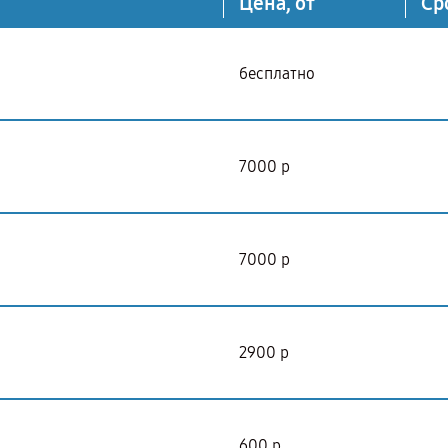
Цена, от
Ср
бесплатно
7000 р
7000 р
2900 р
600 р