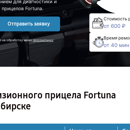
нием для диагностики и
прицелов Fortuna.
Стоимость 
Отправить заявку
от 600 ₽
Время ремо
е на обработку моих
персональных
от 40 мин
изионного прицела Fortuna
ибирске