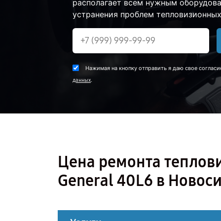
располагает всем нужным оборудова
устранения проблем тепловизионных 
Нажимая на кнопку отправить я даю свое согласи
.
данных
Цена ремонта теплов
General 40L6 в Новос