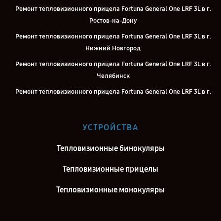
Ремонт тепловизионного прицела Fortuna General One LRF 3L в г.
Ростов-на-Дону
Ремонт тепловизионного прицела Fortuna General One LRF 3L в г.
Нижний Новгород
Ремонт тепловизионного прицела Fortuna General One LRF 3L в г.
Челябинск
Ремонт тепловизионного прицела Fortuna General One LRF 3L в г.
Екатеринбург
Ремонт тепловизионного прицела Fortuna General One LRF 3L в г.
УСТРОЙСТВА
Казань
Ремонт тепловизионного прицела Fortuna General One LRF 3L в г.
Тепловизионные бинокуляры
Воронеж
Тепловизионные прицелы
Ремонт тепловизионного прицела Fortuna General One LRF 3L в г.
Саратов
Тепловизионные монокуляры
Ремонт тепловизионного прицела Fortuna General One LRF 3L в г.
Самара