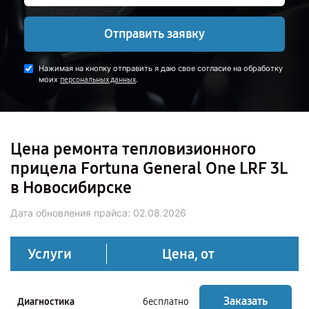
Отправить заявку
Нажимая на кнопку отправить я даю свое согласие на обработку
моих
.
персональных данных
Цена ремонта тепловизионного
прицела Fortuna General One LRF 3L
в Новосибирске
Дата обновления прайса:
02.08.2026
Услуги
Цена, от
Заказать
Диагностика
бесплатно