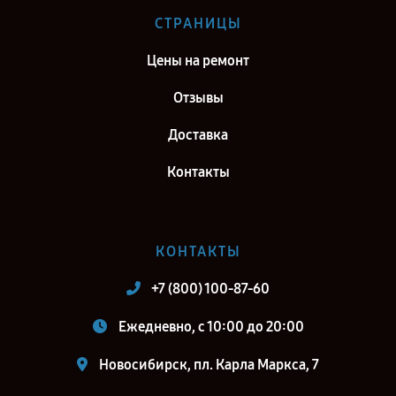
Ремонт тепловизионного прицела Fortuna General One LRF 3L в г.
СТРАНИЦЫ
Киров
Цены на ремонт
Ремонт тепловизионного прицела Fortuna General One LRF 3L в г.
Москва
Отзывы
Ремонт тепловизионного прицела Fortuna General One LRF 3L в г.
Доставка
Санкт-Петербург
Контакты
КОНТАКТЫ
+7 (800) 100-87-60
Ежедневно, с 10:00 до 20:00
Новосибирск, пл. Карла Маркса, 7