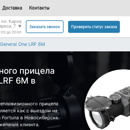
Доставка
Контакты
 пл. Карла
аркса, 7
▼
Проверить статус заказа
Заказать звонок
:00 до 20:00
General One LRF 6M
ного прицела
 LRF 6M в
тепловизионного прицела
вляется как с выездом на
а Fortuna в Новосибирске.
желания клиента.