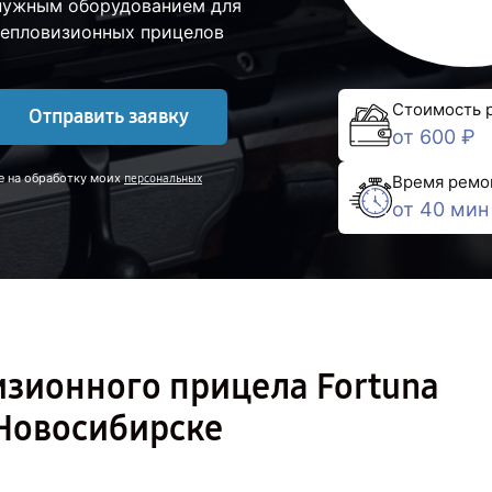
 нужным оборудованием для
тепловизионных прицелов
Стоимость 
Отправить заявку
от 600 ₽
е на обработку моих
персональных
Время ремо
от 40 мин
изионного прицела Fortuna
 Новосибирске